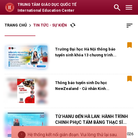
TRUNG TÂM GIÁO DỤC QUỐC TẾ
search
menu
International Education Center
sort
cached
TRANG CHỦ
TIN TỨC - SỰ KIỆN
arrow_forward_ios
bookmark
Trường Đại học Hà Nội thông báo 
tuyển sinh khóa 13 chương trình...
bookmark
Thông báo tuyển sinh Du học 
NewZealand - Cử nhân Kinh...
TỪ HANU ĐẾN HÀ LAN: HÀNH TRÌNH 
CHINH PHỤC TẤM BẰNG THẠC SĨ...
error_outline
calendar_month
31/07/2026
Hệ thống kết nối gián đoạn. Vui lòng thử lại sau.