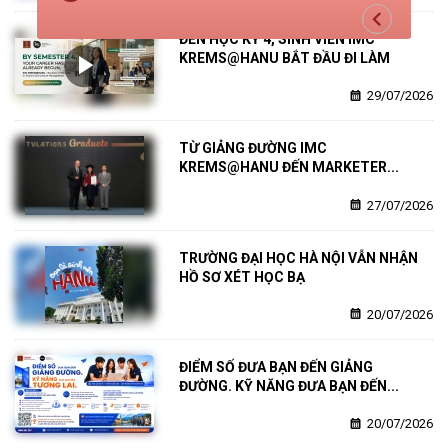
keyboard_arrow_left
ĐẾN HỌC KỲ 4, SINH VIÊN IMC 
play_arrow
KREMS@HANU BẮT ĐẦU ĐI LÀM
calendar_month
29/07/2026
TỪ GIẢNG ĐƯỜNG IMC 
KREMS@HANU ĐẾN MARKETER...
calendar_month
27/07/2026
TRƯỜNG ĐẠI HỌC HÀ NỘI VẪN NHẬN 
HỒ SƠ XÉT HỌC BẠ
calendar_month
20/07/2026
ĐIỂM SỐ ĐƯA BẠN ĐẾN GIẢNG 
ĐƯỜNG. KỸ NĂNG ĐƯA BẠN ĐẾN...
calendar_month
20/07/2026