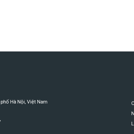
 phố Hà Nội, Việt Nam
C
N
7
L