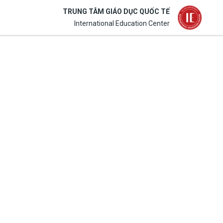
TRUNG TÂM GIÁO DỤC QUỐC TẾ
International Education Center
search
person
ĐĂNG NHẬP
CƠ SỞ VẬT CHẤT